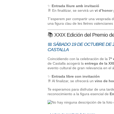
✨
Entrada lliure amb invitació
🥂 En finalitzar, se servirà un
vi d’honor
T’esperem per compartir una vesprada dedi
una figura clau de les lletres valenciane
📚 XXIX Edición del Premio de
📅
SÁBADO 19 DE OCTUBRE DE 20
CASTALLA
Coincidiendo con la celebración de la
7ª 
de Castalla acogerá la
entrega de la XX
evento cultural de gran relevancia en el á
✨
Entrada libre con invitación
🥂 Al finalizar, se ofrecerá un
vino de ho
Te esperamos para disfrutar de una tarde d
reconocimiento a la figura esencial de
En