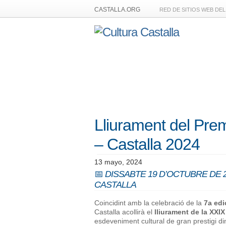
CASTALLA.ORG
RED DE SITIOS WEB DE
Lliurament del Prem
– Castalla 2024
13 mayo, 2024
📅
DISSABTE 19 D’OCTUBRE DE 20
CASTALLA
Coincidint amb la celebració de la
7a edi
Castalla acollirà el
lliurament de la XXIX
esdeveniment cultural de gran prestigi di